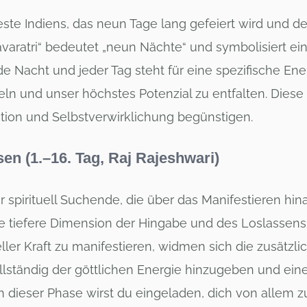
este Indiens, das neun Tage lang gefeiert wird und de
ratri“ bedeutet „neun Nächte“ und symbolisiert ein
ede Nacht und jeder Tag steht für eine spezifische Ene
n und unser höchstes Potenzial zu entfalten. Diese Zei
ion und Selbstverwirklichung begünstigen.
en (1.–16. Tag, Raj Rajeshwari)
ür spirituell Suchende, die über das Manifestieren 
ne tiefere Dimension der Hingabe und des Loslassens
ller Kraft zu manifestieren, widmen sich die zusätz
ollständig der göttlichen Energie hinzugeben und ein
In dieser Phase wirst du eingeladen, dich von allem