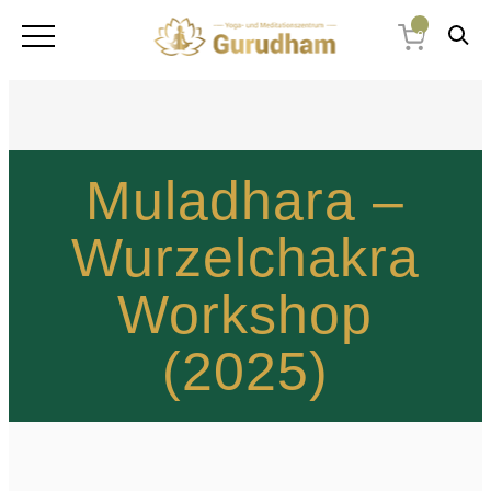
0
Muladhara –
Wurzelchakra
Workshop
(2025)