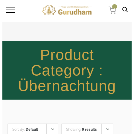
0
Product
Category :
Übernachtung
Sort By:
Default
Showing:
9 results