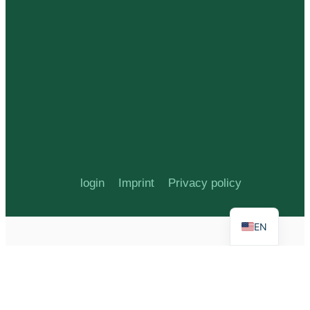
login
Imprint
Privacy policy
EN
G-9QQ1HNZN5R