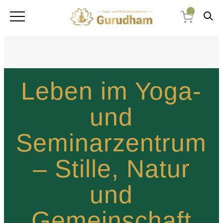
0
Leben im Yoga-
und
Seminarzentrum
– Stille, Natur
und
Gemeinschaft