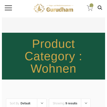
0
Product
Category :
Wohnen
Sort By:
Default
Showing:
9 results