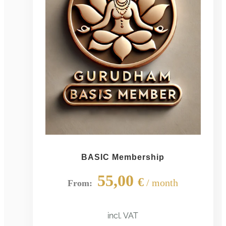
BASIC Membership
55,00
€
/ month
From:
incl. VAT