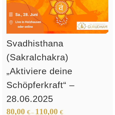
Svadhisthana
(Sakralchakra)
„Aktiviere deine
Schöpferkraft“ –
28.06.2025
80,00
110,00
€
€
–