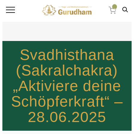
0
Svadhisthana
(Sakralchakra)
„Aktiviere deine
Schöpferkraft“ –
28.06.2025