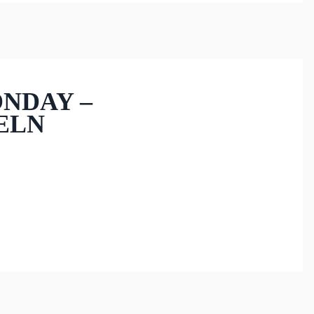
ONDAY –
ELN