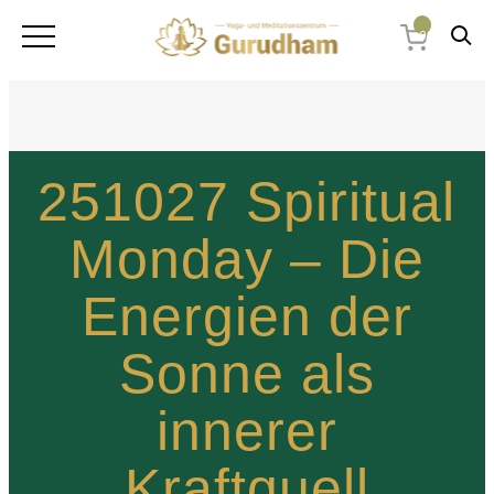
0
251027 Spiritual
Monday – Die
Energien der
Sonne als
innerer
Kraftquell