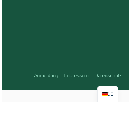
Anmeldung
Impressum
Datenschutz
DE
G-9QQ1HNZN5R