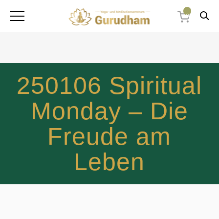
0
250106 Spiritual
Monday – Die
Freude am
Leben