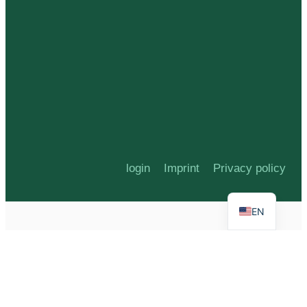
login
Imprint
Privacy policy
EN
G-9QQ1HNZN5R