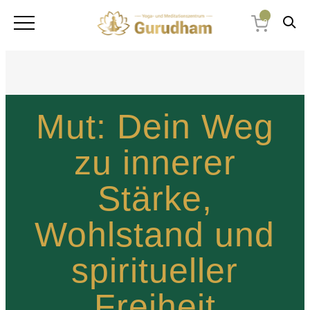
0
Mut: Dein Weg
zu innerer
Stärke,
Wohlstand und
spiritueller
Freiheit