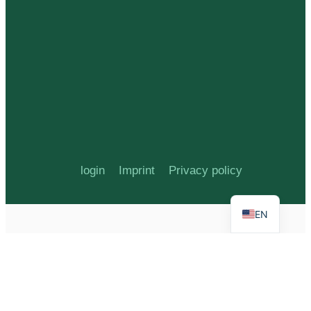
login
Imprint
Privacy policy
EN
G-9QQ1HNZN5R