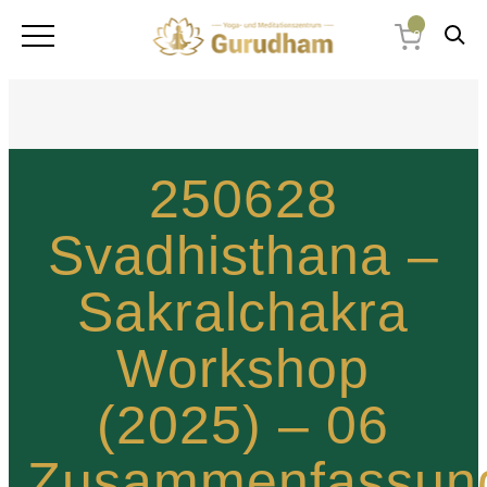
0
250628
Svadhisthana –
Sakralchakra
Workshop
(2025) – 06
Zusammenfassun