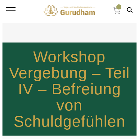
0
Workshop
Vergebung – Teil
IV – Befreiung
von
Schuldgefühlen