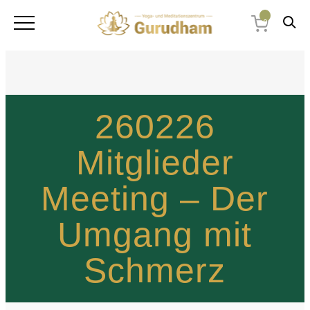
0
260226
Mitglieder
Meeting – Der
Umgang mit
Schmerz