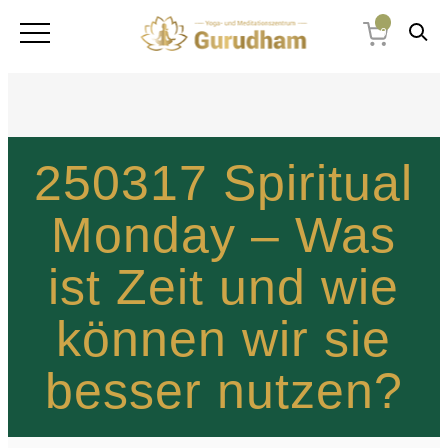
0
250317 Spiritual
Monday – Was
ist Zeit und wie
können wir sie
besser nutzen?