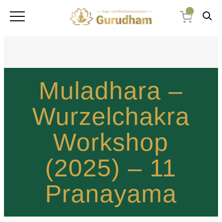
0
Muladhara –
Wurzelchakra
Workshop
(2025) – 11
Pranayama