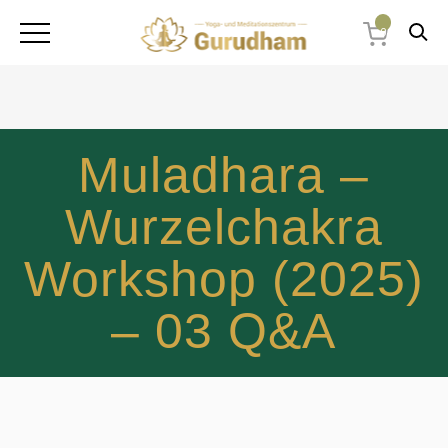
0
Muladhara –
Wurzelchakra
Workshop (2025)
– 03 Q&A