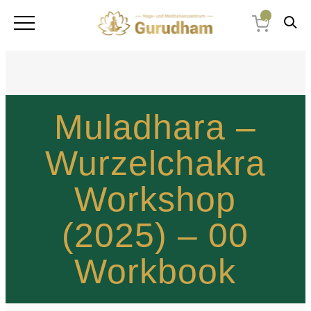
0
Muladhara –
Wurzelchakra
Workshop
(2025) – 00
Workbook