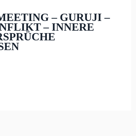
MEETING – GURUJI –
NFLIKT – INNERE
SPRÜCHE V
EN