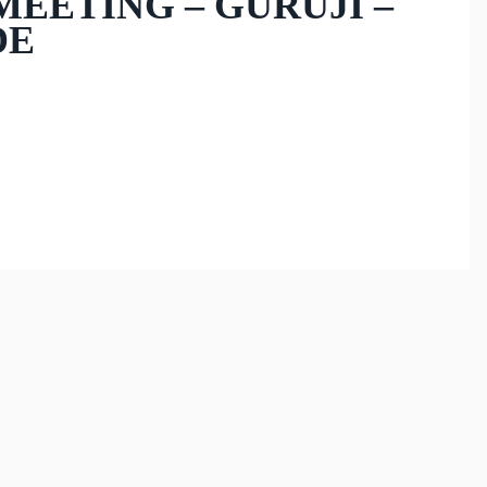
MEETING – GURUJI –
DE