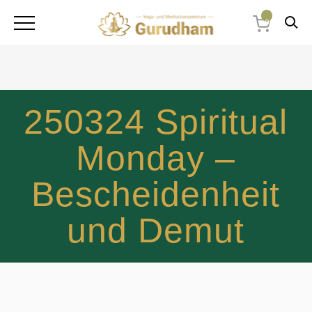
0
250324 Spiritual
Monday –
Bescheidenheit
und Demut