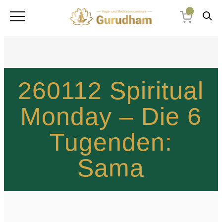
0
260112 Spiritual
Monday – Die 6
Tugenden:
Sama