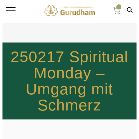
0
250217 Spiritual
Monday –
Umgang mit
Schmerz