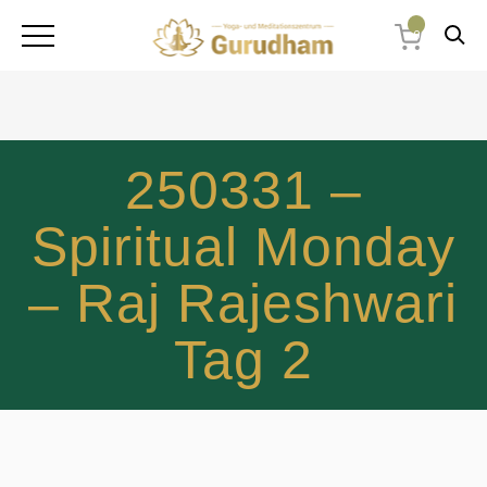
0
250331 –
Spiritual Monday
– Raj Rajeshwari
Tag 2