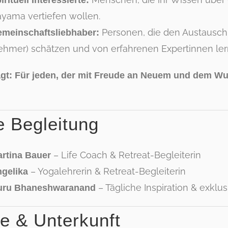
irituell Interessierte:
ayama vertiefen wollen.
Personen, die den Austausch 
meinschaftsliebhaber:
nehmer) schätzen und von erfahrenen Expertinnen le
gt: Für jeden, der mit Freude an Neuem und dem W
e Begleitung
– Life Coach & Retreat-Begleiterin
rtina Bauer
– Yogalehrerin & Retreat-Begleiterin
gelika
– Tägliche Inspiration & exklu
uru Bhaneshwaranand
se & Unterkunft