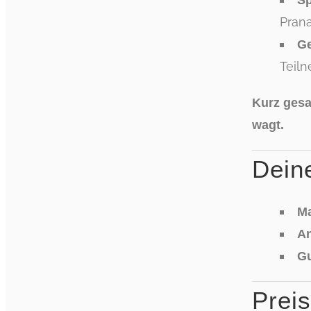
Sp
Pran
Ge
Teil
Kurz gesa
wagt.
Dein
Ma
An
G
Prei