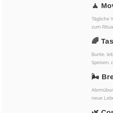
🧘 Mo
Tägliche 
zum Ritua
🌈 Ta
Bunte, le
Speisen, 
🌬️ B
Atemübung
neue Lebe
🌿 Co