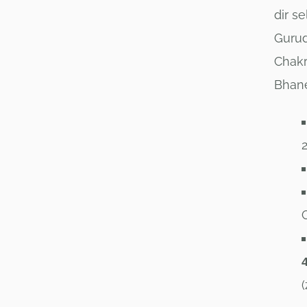
dir s
Gurud
Chakr
Bhan