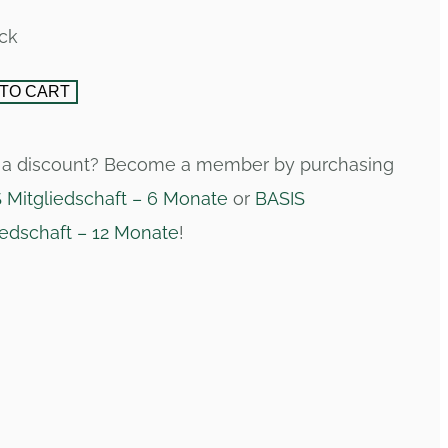
ock
TO CART
a discount? Become a member by purchasing
 Mitgliedschaft – 6 Monate
or
BASIS
iedschaft – 12 Monate
!