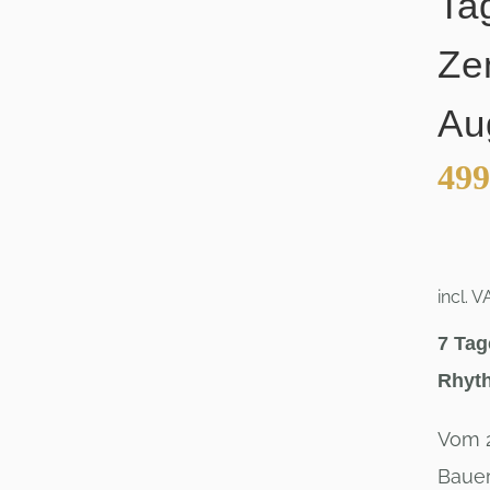
Ta
Ze
Au
499
incl. V
7 Tag
Rhyt
Vom 2
Bauer