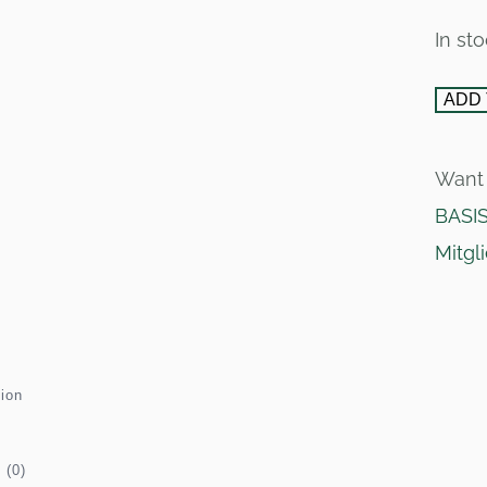
In st
ADD 
Want 
BASIS
Mitgl
tion
 (0)