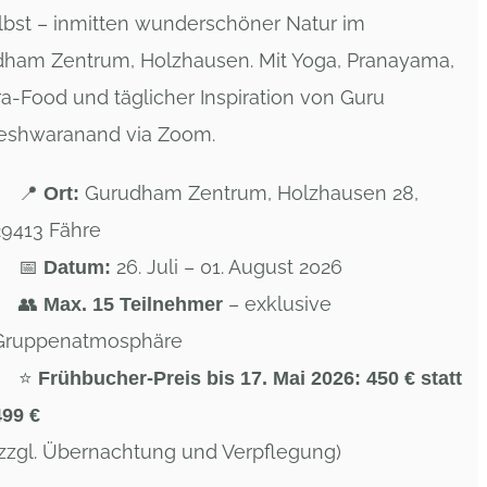
elbst – inmitten wunderschöner Natur im
ham Zentrum, Holzhausen. Mit Yoga, Pranayama,
a-Food und täglicher Inspiration von Guru
eshwaranand via Zoom.
📍
Gurudham Zentrum, Holzhausen 28,
Ort:
29413 Fähre
📅
26. Juli – 01. August 2026
Datum:
👥
– exklusive
Max. 15 Teilnehmer
Gruppenatmosphäre
⭐
Frühbucher-Preis bis 17. Mai 2026: 450 € statt
499 €
(zzgl. Übernachtung und Verpflegung)