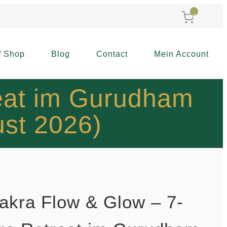
0
/ Shop
Blog
Contact
Mein Account
eat im Gurudham
ust 2026)
akra Flow & Glow – 7-