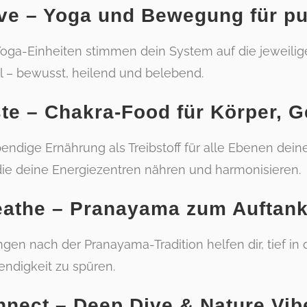
ve – Yoga und Bewegung für pu
Yoga-Einheiten stimmen dein System auf die jeweili
l – bewusst, heilend und belebend.
ste – Chakra-Food für Körper, G
bendige Ernährung als Treibstoff für alle Ebenen de
die deine Energiezentren nähren und harmonisieren.
reathe – Pranayama zum Auftan
en nach der Pranayama-Tradition helfen dir, tief in
ndigkeit zu spüren.
nnect – Deep Dive & Nature Vib