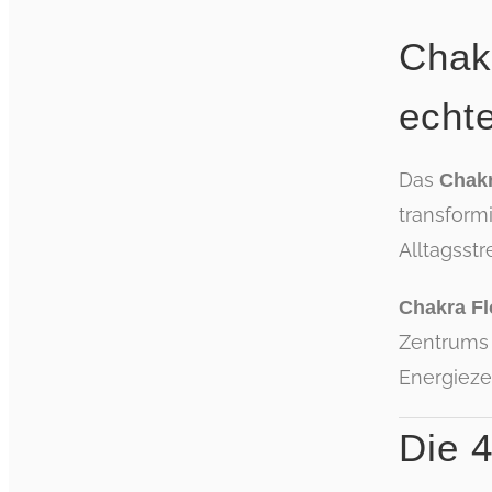
Chakr
echt
Das
Chakr
transform
Alltagsstr
Chakra F
Zentrums 
Energieze
Die 